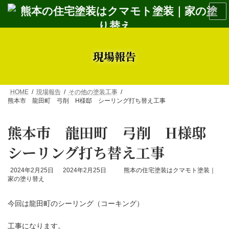
コ
ナ
ン
ビ
テ
ゲ
ン
ー
ツ
シ
へ
ョ
現場報告
ス
ン
キ
に
ッ
移
プ
動
HOME
現場報告
その他の塗装工事
熊本市 龍田町 弓削 H様邸 シーリング打ち替え工事
熊本市 龍田町 弓削 H様邸
シーリング打ち替え工事
最
2024年2月25日
2024年2月25日
熊本の住宅塗装はクマモト塗装｜
終
家の塗り替え
更
新
今回は龍田町のシーリング（コーキング）
日
時
:
工事になります。