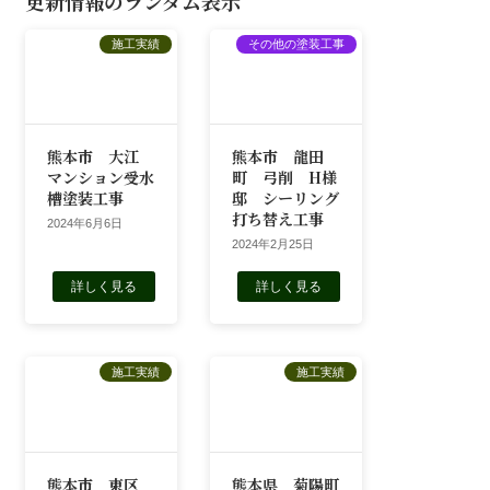
更新情報のランダム表示
施工実績
その他の塗装工事
熊本市 大江
熊本市 龍田
マンション受水
町 弓削 H様
槽塗装工事
邸 シーリング
打ち替え工事
2024年6月6日
2024年2月25日
詳しく見る
詳しく見る
施工実績
施工実績
熊本市 東区
熊本県 菊陽町