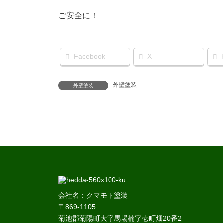
ご安全に！
Facebook
X
外壁塗装
外壁塗装
会社名：クマモト塗装
〒869-1105
菊池郡菊陽町大字馬場楠字壱町畑20番2