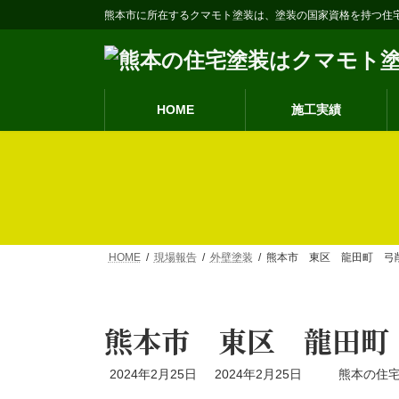
コ
ナ
熊本市に所在するクマモト塗装は、塗装の国家資格を持つ住
ン
ビ
テ
ゲ
ン
ー
ツ
シ
へ
ョ
HOME
施工実績
ス
ン
キ
に
ッ
移
プ
動
HOME
現場報告
外壁塗装
熊本市 東区 龍田町 弓
熊本市 東区 龍田町
最
2024年2月25日
2024年2月25日
熊本の住
終